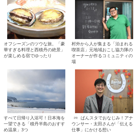
オフシーズンのツウな旅。「豪
村外から人が集まる「泊まれる
華すぎる料理と西積丹の絶景」
喫茶店」元地域おこし協力隊の
が楽しめる宿でゆったり
オーナーが作るコミュニティの
場
すべて日帰り入浴可！日本海を
ばんスタでおなじみ！アナ
PR
一望できる「積丹半島のおすす
ウンサー・太田さんが「伝える
め温泉」3つ
仕事」にかける想い