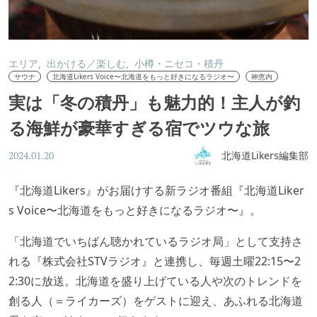
エリア
出かける／楽しむ
小樽・ニセコ・積丹
サウナ
北海道Likers Voice〜北海道をもっと好きになるラジオ〜
神恵内
実は「冬の積丹」も魅力的！主人が釣
る海鮮が豪華すぎる宿でツウな旅
北海道Likers編集部
2024.01.20
『北海道Likers』がお届けする新ラジオ番組『北海道Liker
s Voice〜北海道をもっと好きになるラジオ〜』。
「北海道でいちばん聴かれているラジオ局」として支持さ
れる『株式会社STVラジオ』と連携し、毎週土曜22:15〜2
2:30に放送。北海道を盛り上げている人や次のトレンドを
創る人（＝ライカーズ）をゲストに迎え、あふれる北海道