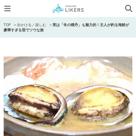
TOP
>
出かける／楽しむ
>
実は「冬の積丹」も魅力的！主人が釣る海鮮が
豪華すぎる宿でツウな旅