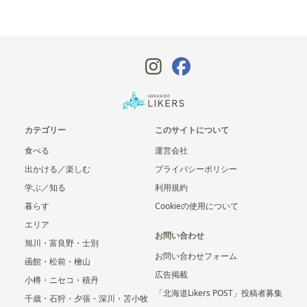
カテゴリー
このサイトについて
食べる
運営会社
出かける／楽しむ
プライバシーポリシー
学ぶ／知る
利用規約
暮らす
Cookieの使用について
エリア
お問い合わせ
旭川・富良野・士別
お問い合わせフォーム
函館・松前・檜山
広告掲載
小樽・ニセコ・積丹
「北海道Likers POST」投稿者募集
千歳・石狩・夕張・深川・苫小牧