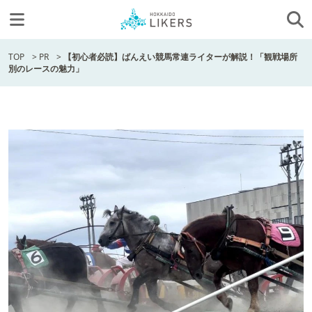
TOP
>
PR
>
【初心者必読】ばんえい競馬常連ライターが解説！「観戦場所
別のレースの魅力」