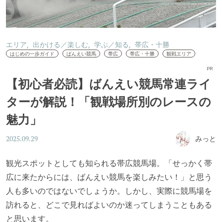
エリア
出かける／楽しむ
学ぶ／知る
帯広・十勝
はじめの一歩ガイド
ばんえい競馬
帯広
帯広・十勝
観戦エリア
PR
【初心者必読】ばんえい競馬常連ライ
ターが解説！「観戦場所別のレースの
魅力」
みっと
2025.09.29
観光スポットとしても知られる帯広競馬場。「せっかく帯
広に来たからには、ばんえい競馬を楽しみたい！」と思う
人も多いのではないでしょうか。しかし、実際に競馬場を
訪れると、どこで見ればよいのか迷ってしまうこともある
と思います。