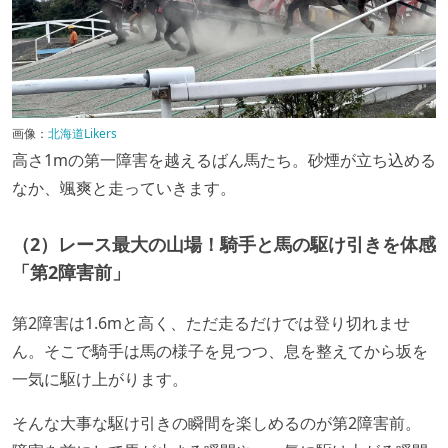
画像：
北海道Likers
高さ1mの第一障害を越えるばん馬たち。砂煙が立ち込める
なか、颯爽と走っていきます。
（2）レース最大の山場！騎手と馬の駆け引きを体感
「第2障害前」
第2障害は1.6mと高く、ただ走るだけでは登り切れませ
ん。そこで騎手は馬の様子を見つつ、息を整えてから坂を
一気に駆け上がります。
そんな大事な駆け引きの瞬間を楽しめるのが第2障害前。