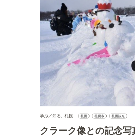
学ぶ／知る
札幌
札幌
札幌市
札幌観光
クラーク像との記念写