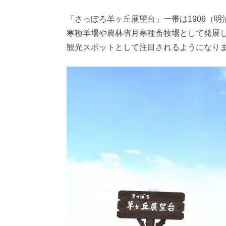
「さっぽろ羊ヶ丘展望台」一帯は1906（
寒種羊場や農林省月寒種畜牧場として発展
観光スポットとして注目されるようになり