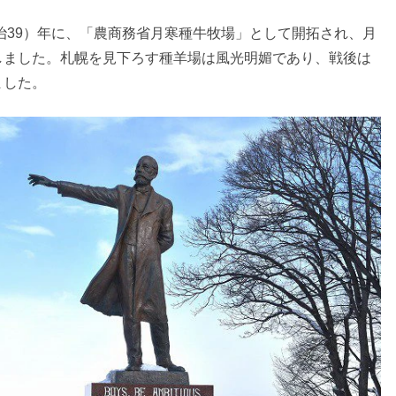
明治39）年に、「農商務省月寒種牛牧場」として開拓され、月
しました。札幌を見下ろす種羊場は風光明媚であり、戦後は
ました。