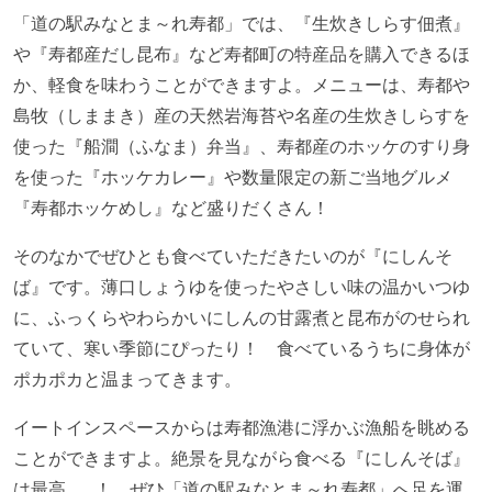
「道の駅みなとま～れ寿都」では、『生炊きしらす佃煮』
や『寿都産だし昆布』など寿都町の特産品を購入できるほ
か、軽食を味わうことができますよ。メニューは、寿都や
島牧（しままき）産の天然岩海苔や名産の生炊きしらすを
使った『船澗（ふなま）弁当』、寿都産のホッケのすり身
を使った『ホッケカレー』や数量限定の新ご当地グルメ
『寿都ホッケめし』など盛りだくさん！
そのなかでぜひとも食べていただきたいのが『にしんそ
ば』です。薄口しょうゆを使ったやさしい味の温かいつゆ
に、ふっくらやわらかいにしんの甘露煮と昆布がのせられ
ていて、寒い季節にぴったり！ 食べているうちに身体が
ポカポカと温まってきます。
イートインスペースからは寿都漁港に浮かぶ漁船を眺める
ことができますよ。絶景を見ながら食べる『にしんそば』
は最高……！ ぜひ「道の駅みなとま～れ寿都」へ足を運