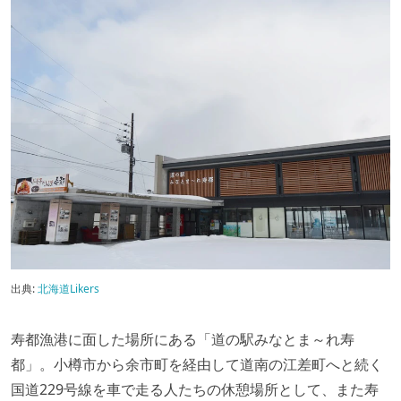
出典:
北海道Likers
寿都漁港に面した場所にある「道の駅みなとま～れ寿
都」。小樽市から余市町を経由して道南の江差町へと続く
国道229号線を車で走る人たちの休憩場所として、また寿