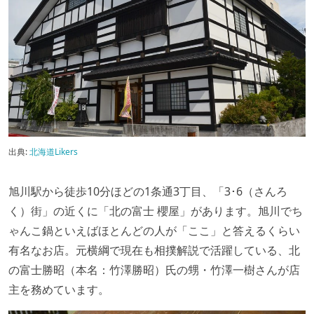
出典:
北海道Likers
旭川駅から徒歩10分ほどの1条通3丁目、「3･6（さんろ
く）街」の近くに「北の富士 櫻屋」があります。旭川でち
ゃんこ鍋といえばほとんどの人が「ここ」と答えるくらい
有名なお店。元横綱で現在も相撲解説で活躍している、北
の富士勝昭（本名：竹澤勝昭）氏の甥・竹澤一樹さんが店
主を務めています。