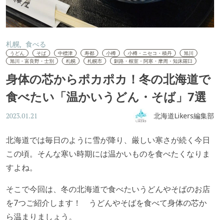
札幌
食べる
うどん
そば
中標津
寿都
小樽
小樽・ニセコ・積丹
旭川
旭川・富良野・士別
札幌
札幌市
釧路・根室・阿寒・摩周・知床羅臼
身体の芯からポカポカ！冬の北海道で
食べたい「温かいうどん・そば」7選
北海道Likers編集部
2023.01.21
北海道では毎日のように雪が降り、厳しい寒さが続く今日
この頃。そんな寒い時期には温かいものを食べたくなりま
すよね。
そこで今回は、冬の北海道で食べたいうどんやそばのお店
を7つご紹介します！ うどんやそばを食べて身体の芯か
ら温まりましょう。