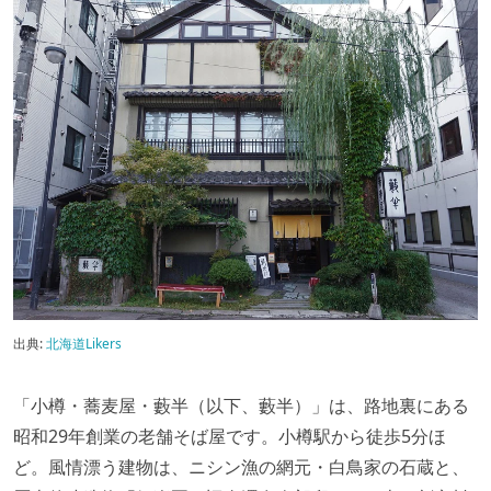
出典:
北海道Likers
「小樽・蕎麦屋・藪半（以下、藪半）」は、路地裏にある
昭和29年創業の老舗そば屋です。小樽駅から徒歩5分ほ
ど。風情漂う建物は、ニシン漁の網元・白鳥家の石蔵と、