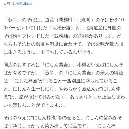
出典:
北海道Likers
「藪半」のそばは、道産（蘭越町・北竜町）のそば粉を10
0パーセント使用した『地物粉麺』と、北海道産に外国の
そば粉をブレンドした『並粉麺』の2種類があります。ど
ちらもその日の温度や湿度に合わせて、そばの味が最大限
に生きるように、手打ちしているんだそう。
同店のおすすめは『にしん蕎麦』。小樽といえばにしんそ
ばが有名ですが、「藪半」の『にしん蕎麦』の最大の特徴
は、“にしん棒煮”がまるごと一匹別皿に盛られているこ
と。にしんを生干しにし、やわらかく煮込んだ“にしん棒
煮”は、脂が抜けて臭みがなく、あっさりとした上品な味わ
いを楽しむことができますよ。
そばのうえに“にしん棒煮”をのせると、にしんの旨みがそ
ばつゆにしっかりと染み出して絶品です。 “にしん棒