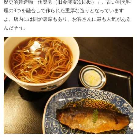
歴史的建造物「伍楽園（旧金澤友次郎邸）」、古い割烹料
理の3つを融合して作られた重厚な造りとなっています
よ。店内には囲炉裏席もあり、お客さんに最も人気がある
んだそう。