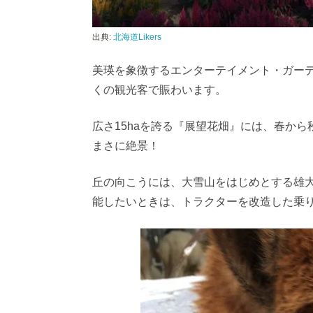
出典:
北海道Likers
美瑛を象徴するエンターテイメント・ガー
くの観光客で賑わいます。
広さ15haを誇る『展望花畑』には、春か
まさに絶景！
丘の向こうには、大雪山をはじめとする雄
能したいときは、トラクターを改造した乗