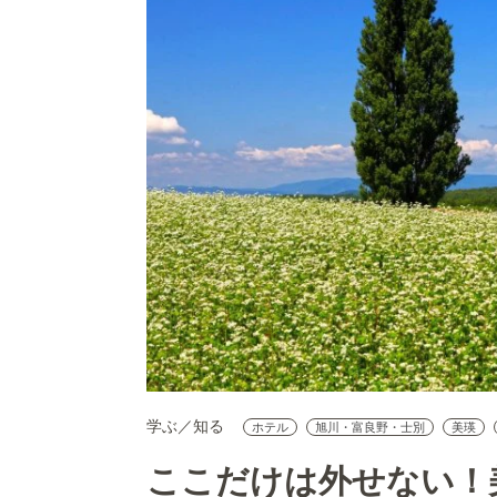
学ぶ／知る
ホテル
旭川・富良野・士別
美瑛
ここだけは外せない！