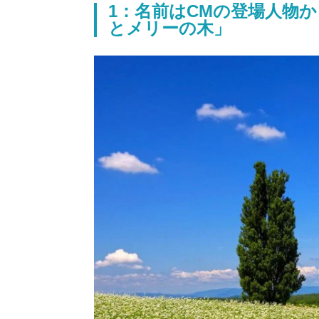
1：名前はCMの登場人物か
とメリーの木」