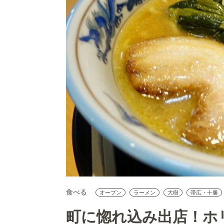
食べる
オープン
ラーメン
大樹
帯広・十勝
町に惚れ込み出店！ホ