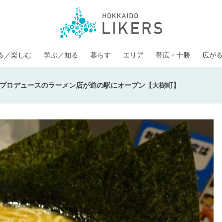
る／楽しむ
学ぶ／知る
暮らす
エリア
帯広・十勝
広が
プロデュースのラーメン店が道の駅にオープン【大樹町】