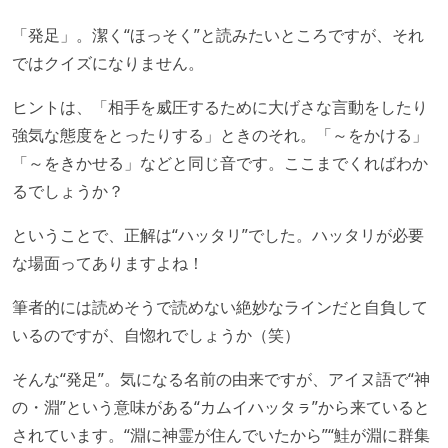
「発足」。潔く“ほっそく”と読みたいところですが、それ
ではクイズになりません。
ヒントは、「相手を威圧するために大げさな言動をしたり
強気な態度をとったりする」ときのそれ。「～をかける」
「～をきかせる」などと同じ音です。ここまでくればわか
るでしょうか？
ということで、正解は“ハッタリ”でした。ハッタリが必要
な場面ってありますよね！
筆者的には読めそうで読めない絶妙なラインだと自負して
いるのですが、自惚れでしょうか（笑）
そんな“発足”。気になる名前の由来ですが、アイヌ語で“神
の・淵”という意味がある“カムイハッタㇻ”から来ていると
されています。“淵に神霊が住んでいたから”“鮭が淵に群集