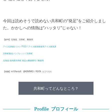
今回は読めそうで読めない共和町の“発足”をご紹介しまし
た。かかしへの情熱は“ハッタリ”じゃない！
【参考】北海道、共和町、郵便局
アイヌ語地名リスト P103 / アイヌ政策推進局アイヌ政策課
共和町観光パンフレット / 共和町
北海道 岩内郡共和町 発足の郵便番号 / 郵便局
【画像】m10ferto9、@KENTARO. / PIXTA（ピクスタ）
共和町ってどんなところ？
プロフィール
Profile