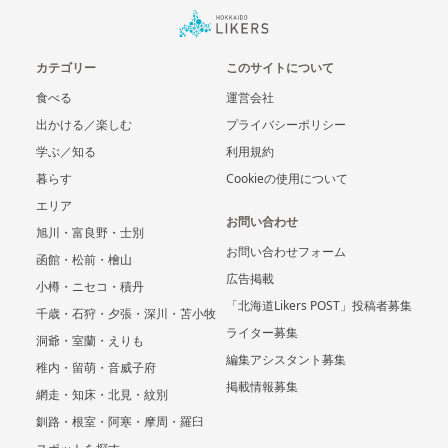
カテゴリー
このサイトについて
食べる
運営会社
出かける／楽しむ
プライバシーポリシー
学ぶ／知る
利用規約
暮らす
Cookieの使用について
エリア
お問い合わせ
旭川・富良野・士別
お問い合わせフォーム
函館・松前・檜山
広告掲載
小樽・ニセコ・積丹
「北海道Likers POST」投稿者募集
千歳・石狩・夕張・深川・苫小牧
ライター募集
洞爺・室蘭・えりも
編集アシスタント募集
稚内・留萌・音威子府
掲載情報募集
網走・知床・北見・紋別
釧路・根室・阿寒・摩周・羅臼