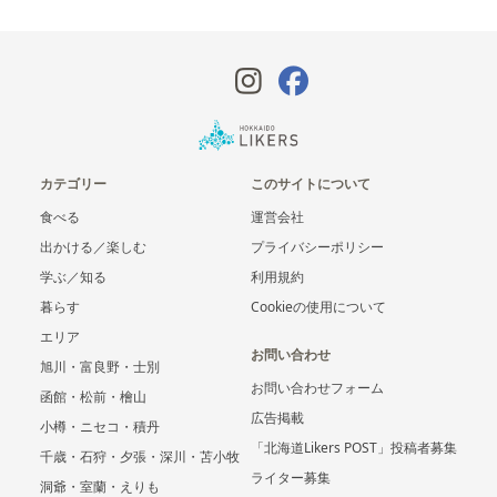
カテゴリー
このサイトについて
食べる
運営会社
出かける／楽しむ
プライバシーポリシー
学ぶ／知る
利用規約
暮らす
Cookieの使用について
エリア
お問い合わせ
旭川・富良野・士別
お問い合わせフォーム
函館・松前・檜山
広告掲載
小樽・ニセコ・積丹
「北海道Likers POST」投稿者募集
千歳・石狩・夕張・深川・苫小牧
ライター募集
洞爺・室蘭・えりも