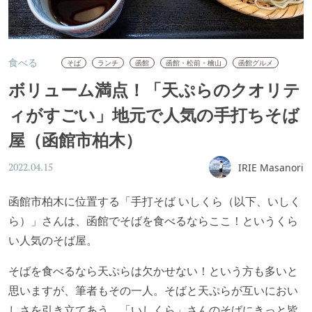
食べる
そば
ランチ
函館
函館・松前・檜山
函館グルメ
ボリューム満点！「天ぷらのクオリテ
ィがすごい」地元で人気の手打ちそば
屋（函館市柏木）
IRIE Masanori
2022.04.15
函館市柏木に位置する「手打そば いしくら（以下、いしく
ら）」さんは、函館でそばを食べるならここ！というくら
い人気のそば屋。
そばを食べるなら天ぷらは欠かせない！という方も多いと
思いますが、筆者もその一人。そばと天ぷらが互いにおい
しさを引き立てあう、「いしくら」さんのそばにきっと皆