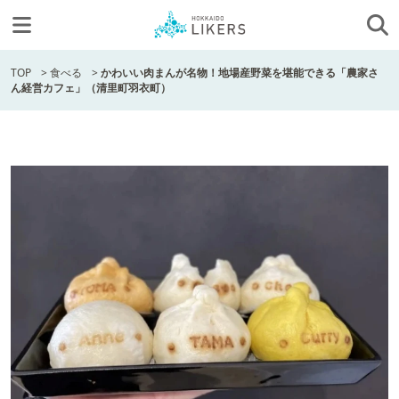
TOP
>
食べる
>
かわいい肉まんが名物！地場産野菜を堪能できる「農家さ
ん経営カフェ」（清里町羽衣町）