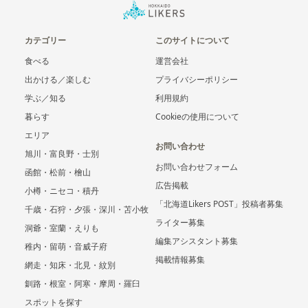
カテゴリー
このサイトについて
食べる
運営会社
出かける／楽しむ
プライバシーポリシー
学ぶ／知る
利用規約
暮らす
Cookieの使用について
エリア
お問い合わせ
旭川・富良野・士別
お問い合わせフォーム
函館・松前・檜山
広告掲載
小樽・ニセコ・積丹
「北海道Likers POST」投稿者募集
千歳・石狩・夕張・深川・苫小牧
ライター募集
洞爺・室蘭・えりも
編集アシスタント募集
稚内・留萌・音威子府
掲載情報募集
網走・知床・北見・紋別
釧路・根室・阿寒・摩周・羅臼
スポットを探す