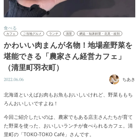
食べる
カフェ
ご当地グルメ
ランチ
清里
網走・知床斜里・北見・紋別
かわいい肉まんが名物！地場産野菜を
堪能できる「農家さん経営カフェ」
（清里町羽衣町）
ちあき
2022.06.06
北海道といえばお肉もお魚もおいしいけれど、野菜ももち
ろんおいしいですよね！
今回ご紹介したいのは、農家でもある店主さんたちが育て
た野菜を使った、おいしいランチが食べられるカフェ。清
里町の「TOKO-TOKO Café」さんです。