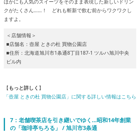
ほかにも人気のスイーツをそのまま表現した新しいドリン
クがたくさん……！ どれも斬新で飲む前からワクワクし
ますよ。
＜店舗情報＞
■店舗名：壺屋 ときの杜 買物公園店
■住所：北海道旭川市1条通8丁目187-1 ツルハ旭川中央
ビル内
【
もっと詳しく
】
「壺屋 ときの杜 買物公園店」に関する詳しい情報はこちら
7：老舗喫茶店を引き継いでゆく…昭和14年創業
の「珈琲亭ちろる」 / 旭川市3条通