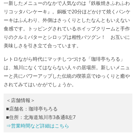
一新したメニューのなかで人気なのは『鉄板焼きふわふわ
リコッタパンケーキ』。銅板で20分ほどかけて焼くパンケ
ーキはふんわり、外側はさっくりとしたなんともいえない
食感です。トッピングされているホイップクリームと手作
りのクルミバターとシロップは相性バツグン！ お互いに
美味しさを引き立て合っています。
レトロながら時代にマッチしつづける「珈琲亭ちろる」
は、旭川になくてはならない人々の居場所。新しいメニュ
ーと共にパワーアップした伝統の喫茶店でゆっくりと癒や
されてみてはいかがでしょうか。
＜店舗情報＞
■店舗名：珈琲亭ちろる
■住所：北海道旭川市3条通8左7
⇒営業時間など詳細はこちら