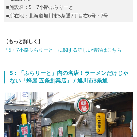
■施設名：5・7小路ふらりーと
■所在地：北海道旭川市5条通7丁目右6号・7号
【
もっと詳しく
】
「5・7小路ふらりーと」に関する詳しい情報はこちら
5：「ふらりーと」内の名店！ラーメンだけじゃ
ない「蜂屋 五条創業店」 / 旭川市3条通