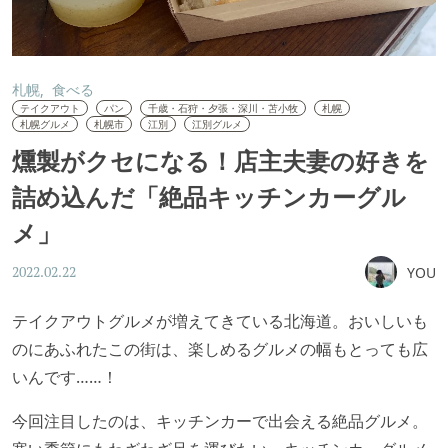
札幌
食べる
テイクアウト
パン
千歳・石狩・夕張・深川・苫小牧
札幌
札幌グルメ
札幌市
江別
江別グルメ
燻製がクセになる！店主夫妻の好きを
詰め込んだ「絶品キッチンカーグル
メ」
YOU
2022.02.22
テイクアウトグルメが増えてきている北海道。おいしいも
のにあふれたこの街は、楽しめるグルメの幅もとっても広
いんです……！
今回注目したのは、キッチンカーで出会える絶品グルメ。