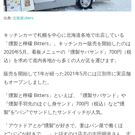
出典:
北海道Likers
キッチンカーで札幌を中心に北海道各地で出店している
「燻製と檸檬 Bitters」。キッチンカー販売を開始したのは
2020年5月。看板メニューの『燻製サバサンド』700円（税
込）を求めて道内各地から多くの人が足を運びます。
販売を開始して1年が経った2021年5月には江別市に実店舗
もオープンしました。
「燻製と檸檬 Bitters」といえば、『燻製サバサンド』や
『燻製手羽先のほぐし身サンド』700円（税込）など“燻
製”を“パン”でサンドしたサンドイッチが人気。
「アウトドアとか“燻製”が好きで。妻はパン屋で働くほ
ど“パン”が好きで……」と話すのは店主の志田明史さん。志