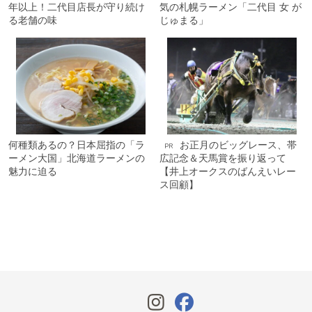
年以上！二代目店長が守り続け
気の札幌ラーメン「二代目 女 が
る老舗の味
じゅまる」
何種類あるの？日本屈指の「ラ
お正月のビッグレース、帯
PR
ーメン大国」北海道ラーメンの
広記念＆天馬賞を振り返って
魅力に迫る
【井上オークスのばんえいレー
ス回顧】