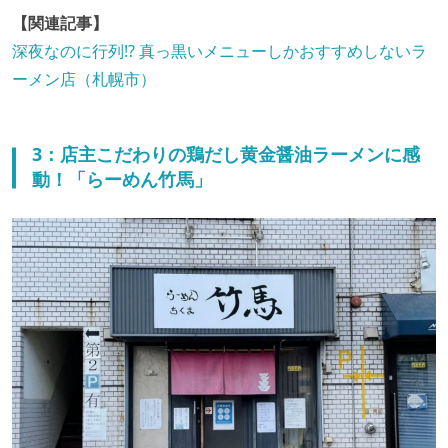
【関連記事】
深夜なのに行列!? 真っ黒いメニューしかおすすめしないラ
ーメン店（札幌市）
3：店主こだわりの鶏だし黄金醤油ラーメンに感
動！「らーめん竹馬」