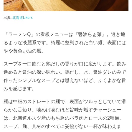
出典:
北海道Likers
「ラーメンQ」の看板メニューは『醤油らぁ麺』。透き通
るような淡麗系です。綺麗に整列された白い麺、表面には
やや黄色い油の層。
スープを一口飲むと鶏だしの香りが口に広がります。飲み
進めると醤油の深い味わい。鶏だし、水、醤油ダレのみで
作ったシンプルなスープとは思えないほど、ふくよかな旨
みを感じます。
麺は中細のストレートの麺で、表面がツルッとしていて滑
らかな舌触り。噛めば噛むほど旨味が増すチャーシュー
は、北海道ルスツ産のもち豚のバラ肉とロースの2種類。
スープ、麺、具材のすべてに妥協がない一杯が味わえま