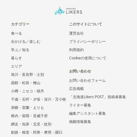
カテゴリー
このサイトについて
食べる
運営会社
出かける／楽しむ
プライバシーポリシー
学ぶ／知る
利用規約
暮らす
Cookieの使用について
エリア
お問い合わせ
旭川・富良野・士別
お問い合わせフォーム
函館・松前・檜山
広告掲載
小樽・ニセコ・積丹
「北海道Likers POST」投稿者募集
千歳・石狩・夕張・深川・苫小牧
ライター募集
洞爺・室蘭・えりも
編集アシスタント募集
稚内・留萌・音威子府
掲載情報募集
網走・知床・北見・紋別
釧路・根室・阿寒・摩周・羅臼