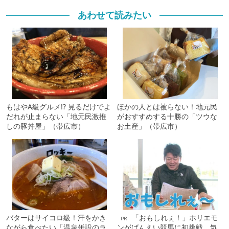
あわせて読みたい
もはやA級グルメ!? 見るだけでよ
ほかの人とは被らない！地元民
だれが止まらない「地元民激推
がおすすめする十勝の「ツウな
しの豚丼屋」（帯広市）
お土産」（帯広市）
バターはサイコロ級！汗をかき
「おもしれぇ！」ホリエモ
PR
ながら食べたい「温泉併設のラ
ンがばんえい競馬に初挑戦、気