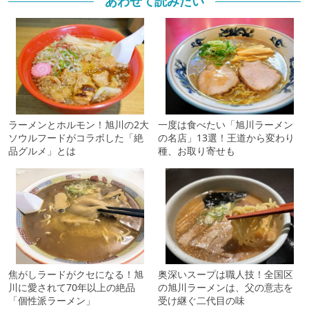
あわせて読みたい
ラーメンとホルモン！旭川の2大
一度は食べたい「旭川ラーメン
ソウルフードがコラボした「絶
の名店」13選！王道から変わり
品グルメ」とは
種、お取り寄せも
焦がしラードがクセになる！旭
奥深いスープは職人技！全国区
川に愛されて70年以上の絶品
の旭川ラーメンは、父の意志を
「個性派ラーメン」
受け継ぐ二代目の味