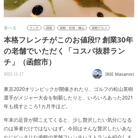
食べる
ランチ
函館
函館・松前・檜山
函館グルメ
本格フレンチがこのお値段!? 創業30年
の老舗でいただく「コスパ抜群ラン
チ」（函館市）
IRIE Masanori
2021.11.17
東京2020オリンピックが開催されたり、ゴルフの松山英樹
選手がメジャー大会を制覇したりと、いろいろあった2021
年も残すところ1カ月半ほど。
年末の足音が聞こえてくると、少し贅沢したい気分になる
のは筆者だけではないはず。今回はそんな贅沢したいあな
たにピッタリな函館の老舗フレンチレストランを紹介しま