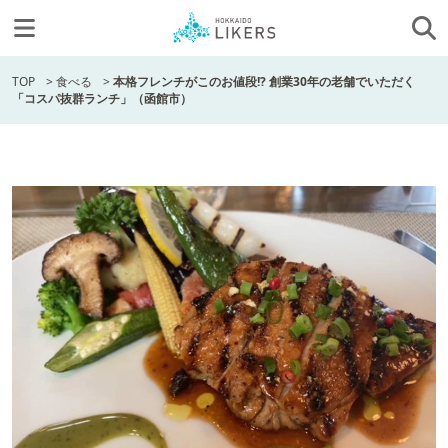
TOP
>
食べる
>
本格フレンチがこのお値段!? 創業30年の老舗でいただく
「コスパ抜群ランチ」（函館市）