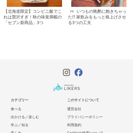
【北海道限定】コンビニ飯でこ
いつもの晩酌に飽きちゃっ
PR
れは贅沢すぎ！秋の味覚満載の
た!? 家飲みをもっと格上げさせ
「セブン新商品」3つ
る3つの工夫
カテゴリー
このサイトについて
食べる
運営会社
出かける／楽しむ
プライバシーポリシー
学ぶ／知る
利用規約
暮らす
Cookieの使用について