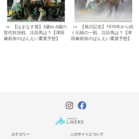
【はまなす賞】3歳vs.4歳の
【旭川記念】1970年から続
PR
PR
世代対決戦。注目馬は？【津田
く伝統の一戦、注目馬は？【津
麻莉奈のばんえい重賞予想】
田麻莉奈のばんえい重賞予想】
カテゴリー
このサイトについて