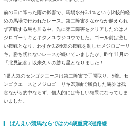
前の日に降った雨の影響で、馬場水分3.1％という比較的軽
めの馬場で行われたレース。第二障害をなかなか越えられ
ず苦戦する馬も居る中、先に第二障害をクリアしたのはメ
ジロゴーリキとキタノユウジロウでした。ゴール前は激し
い接戦となり、わずか0.2秒差の接戦を制したメジロゴーリ
キ。勝ち切れないレースが続いていましたが、昨年11月の
「北見記念」以来久々の勝ち星となりました！
1番人気のセンゴクエースは第二障害で手間取り、5着。セ
ンゴクエースとメジロゴーリキ2頭軸で勝負した馬券は残
念ながら的中ならず、個人的には悔しい結果になってしま
いました。
ばんえい競馬ならではの4歳重賞3冠路線