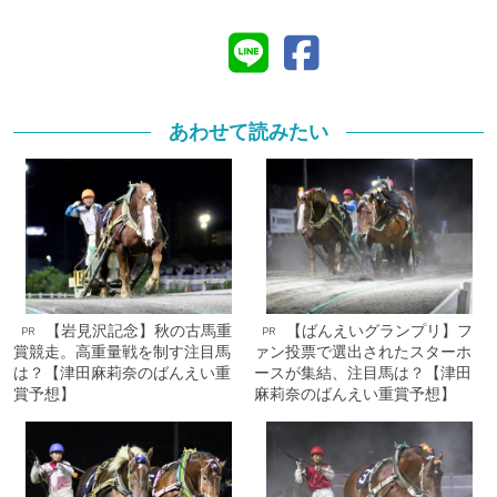
あわせて読みたい
【岩見沢記念】秋の古馬重
【ばんえいグランプリ】フ
PR
PR
賞競走。高重量戦を制す注目馬
ァン投票で選出されたスターホ
は？【津田麻莉奈のばんえい重
ースが集結、注目馬は？【津田
賞予想】
麻莉奈のばんえい重賞予想】