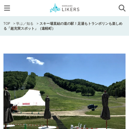
TOP
>
学ぶ／知る
>
スキー場直結の道の駅！足湯もトランポリンも楽しめ
る「超充実スポット」（遠軽町）