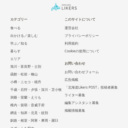
カテゴリー
このサイトについて
食べる
運営会社
出かける／楽しむ
プライバシーポリシー
学ぶ／知る
利用規約
暮らす
Cookieの使用について
エリア
お問い合わせ
旭川・富良野・士別
お問い合わせフォーム
函館・松前・檜山
広告掲載
小樽・ニセコ・積丹
「北海道Likers POST」投稿者募集
千歳・石狩・夕張・深川・苫小牧
ライター募集
洞爺・室蘭・えりも
編集アシスタント募集
稚内・留萌・音威子府
掲載情報募集
網走・知床・北見・紋別
釧路・根室・阿寒・摩周・羅臼