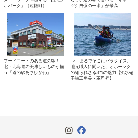
オパーク」（遠軽町）
ツク自慢の一串」が最高
フードコートのある道の駅！
まるでそこはパラダイス。
PR
北・北海道の美味しいものが揃
地元職人に聞いた、オホーツク
う「道の駅あさひかわ」
の知られざる3つの魅力【流氷硝
子館工房長・軍司昇】