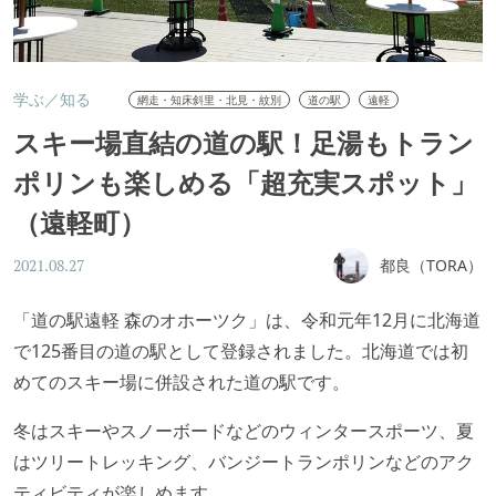
学ぶ／知る
網走・知床斜里・北見・紋別
道の駅
遠軽
スキー場直結の道の駅！足湯もトラン
ポリンも楽しめる「超充実スポット」
（遠軽町）
都良（TORA）
2021.08.27
「道の駅遠軽 森のオホーツク」は、令和元年12月に北海道
で125番目の道の駅として登録されました。北海道では初
めてのスキー場に併設された道の駅です。
冬はスキーやスノーボードなどのウィンタースポーツ、夏
はツリートレッキング、バンジートランポリンなどのアク
ティビティが楽しめます。