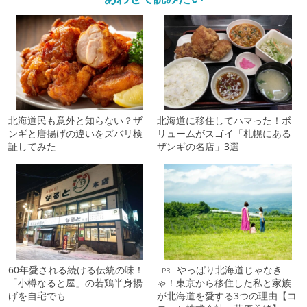
北海道民も意外と知らない？ザ
北海道に移住してハマった！ボ
ンギと唐揚げの違いをズバリ検
リュームがスゴイ「札幌にある
証してみた
ザンギの名店」3選
60年愛される続ける伝統の味！
やっぱり北海道じゃなき
PR
「小樽なると屋」の若鶏半身揚
ゃ！東京から移住した私と家族
げを自宅でも
が北海道を愛する3つの理由【コ