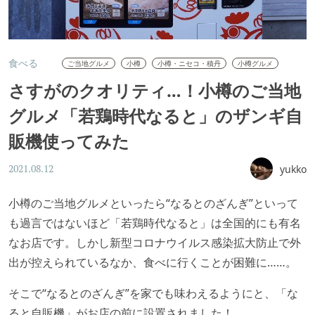
食べる
ご当地グルメ
小樽
小樽・ニセコ・積丹
小樽グルメ
さすがのクオリティ…！小樽のご当地
グルメ「若鶏時代なると」のザンギ自
販機使ってみた
yukko
2021.08.12
小樽のご当地グルメといったら“なるとのざんぎ”といって
も過言ではないほど「若鶏時代なると」は全国的にも有名
なお店です。しかし新型コロナウイルス感染拡大防止で外
出が控えられているなか、食べに行くことが困難に……。
そこで“なるとのざんぎ”を家でも味わえるようにと、「な
ると自販機」がお店の前に設置されました！