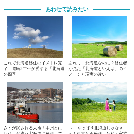
あわせて読みたい
これで北海道移住のイメトレ完
あれっ、北海道なのに？移住者
了！道民3年生が愛する「北海道
が見た「北海道といえば」のイ
の四季」
メージと現実の違い
さすが試される大地！本州とは
やっぱり北海道じゃなき
PR
レベルが違う北海道に移住して
ゃ！東京から移住した私と家族