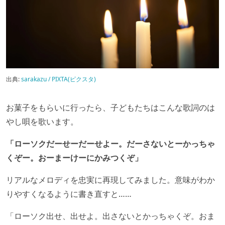
出典:
sarakazu / PIXTA(ピクスタ)
お菓子をもらいに行ったら、子どもたちはこんな歌詞のは
やし唄を歌います。
「ローソクだーせーだーせよー。だーさないとーかっちゃ
くぞー。おーまーけーにかみつくぞ」
リアルなメロディを忠実に再現してみました。意味がわか
りやすくなるように書き直すと……
「ローソク出せ、出せよ。出さないとかっちゃくぞ。おま