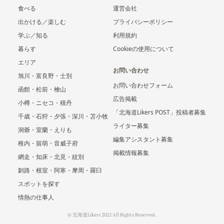
食べる
運営会社
出かける／楽しむ
プライバシーポリシー
学ぶ／知る
利用規約
暮らす
Cookieの使用について
エリア
お問い合わせ
旭川・富良野・士別
お問い合わせフォーム
函館・松前・檜山
広告掲載
小樽・ニセコ・積丹
「北海道Likers POST」投稿者募集
千歳・石狩・夕張・深川・苫小牧
ライター募集
洞爺・室蘭・えりも
編集アシスタント募集
稚内・留萌・音威子府
掲載情報募集
網走・知床・北見・紋別
釧路・根室・阿寒・摩周・羅臼
スポットを探す
情熱の仕事人
© 北海道Likers 2022 All Rights Reserved.