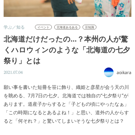
学ぶ／知る
イベント
北海道あるある
豆知識
北海道だけだったの…？本州の人が驚
くハロウィンのような「北海道の七夕
祭り」とは
aoikara
2021.07.04
願い事を書いた短冊を笹に飾り、織姫と彦星が会う天の川
を眺める、7月7日の七夕。北海道では独自の“七夕祭り”が
あります。道産子からすると「子どもの頃にやったなぁ」
「この時期になるとあるよね！」と思い、道外の人からす
ると「何それ？」と驚いてしまいそうな七夕祭りとは？