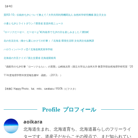
【参考】
質問3-10）伝統的七夕について教えて / 大学共同利用機関法人 自然科学研究機構 国立天文台
小暑と七夕とライトダウン / 環境省 皇居外苑ニュース
“ローソクだーせー、だーせーよ”町内各所で七夕の日を楽しみました / 湧別町
北の生活文化（春から夏にかけての行事 ） / 北海道 環境生活部 文化局文化振興課
ハロウィンパーティ② / 北海道奥尻高等学校
北海道の方言クイズ / 国土交通省 北海道開発局
『函館市の七夕行事「ローソクもらい」の実態』山崎福太郎（国立大学法人信州大学 教育学部自然地理学研究室『20
11年度地理学野外実習報告書Ⅳ 函館』（2013） ）
【画像】Happy Photo、kai、mits、sarakazu / PIXTA（ピクスタ）
プロフィール
Profile
aoikara
北海道生まれ、北海道育ち、北海道暮らしのフリーライ
ターです。道産子だからこその視点で、まだ知られてい