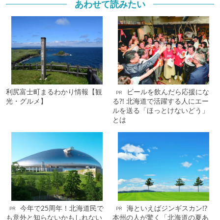
あわせて読みたい
利尻富士町まるわかり情報【観
ビールを飲んだら応援にな
PR
光・グルメ】
る?! 北海道で活躍する人にエー
ルを送る「ほっとけないどう」
とは
今年で25周年！北海道民で
海といえばジンギスカン!?
PR
PR
も意外と知らないかもしれない
本州の人が驚く「北海道の夏あ