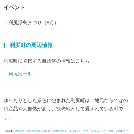
イベント
・利尻浮島まつり（8月）
利尻町の周辺情報
利尻町に隣接する自治体の情報はこちら
・
利尻富士町
ゆったりとした景色に包まれた利尻町は、地元ならではの
特産品や大自然があり、観光地として愛されている町で
す。
【参考】
利尻町HP
、
北海道宗谷総合振興局
、
利尻島観光ポータルサイト
、
沓形 2020年（月ごとの値） / 気象庁
、G