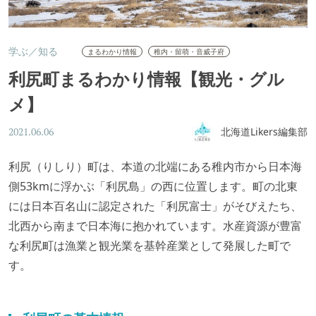
学ぶ／知る
まるわかり情報
稚内・留萌・音威子府
利尻町まるわかり情報【観光・グル
メ】
北海道Likers編集部
2021.06.06
利尻（りしり）町は、本道の北端にある稚内市から日本海
側53kmに浮かぶ「利尻島」の西に位置します。町の北東
には日本百名山に認定された「利尻富士」がそびえたち、
北西から南まで日本海に抱かれています。水産資源が豊富
な利尻町は漁業と観光業を基幹産業として発展した町で
す。