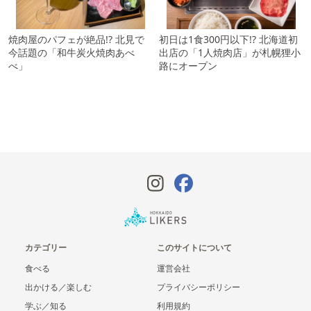
焼肉屋のパフェが絶品!? 北見で
初日は1食300円以下!? 北海道初
今話題の「和牛炭火焼肉あべ
出店の「1人焼肉店」が札幌狸小
べ」
路にオープン
カテゴリー
このサイトについて
食べる
運営会社
出かける／楽しむ
プライバシーポリシー
学ぶ／知る
利用規約