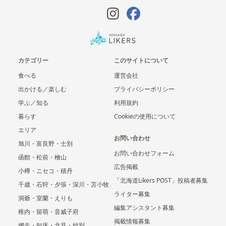
カテゴリー
このサイトについて
食べる
運営会社
出かける／楽しむ
プライバシーポリシー
学ぶ／知る
利用規約
暮らす
Cookieの使用について
エリア
お問い合わせ
旭川・富良野・士別
お問い合わせフォーム
函館・松前・檜山
広告掲載
小樽・ニセコ・積丹
「北海道Likers POST」投稿者募集
千歳・石狩・夕張・深川・苫小牧
ライター募集
洞爺・室蘭・えりも
編集アシスタント募集
稚内・留萌・音威子府
掲載情報募集
網走・知床・北見・紋別