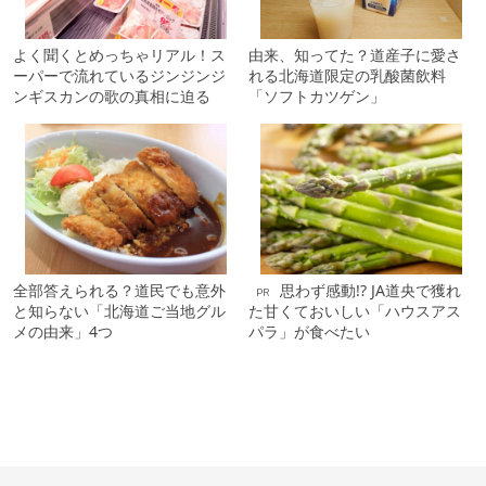
よく聞くとめっちゃリアル！ス
由来、知ってた？道産子に愛さ
ーパーで流れているジンジンジ
れる北海道限定の乳酸菌飲料
ンギスカンの歌の真相に迫る
「ソフトカツゲン」
全部答えられる？道民でも意外
思わず感動!? JA道央で獲れ
PR
と知らない「北海道ご当地グル
た甘くておいしい「ハウスアス
メの由来」4つ
パラ」が食べたい