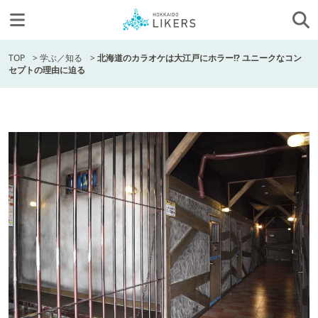
TOP
>
学ぶ／知る
>
北海道のカラオケは大江戸にホラー!? ユニークなコン
セプトの理由に迫る