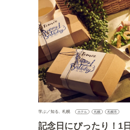
学ぶ／知る
札幌
ホテル
札幌
札幌市
記念日にぴったり！1