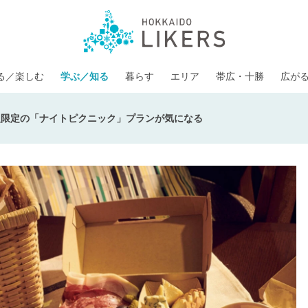
る／楽しむ
学ぶ／知る
暮らす
エリア
帯広・十勝
広が
組限定の「ナイトピクニック」プランが気になる