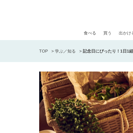
食べる
買う
出かけ
TOP
>
学ぶ／知る
>
記念日にぴったり！1日1