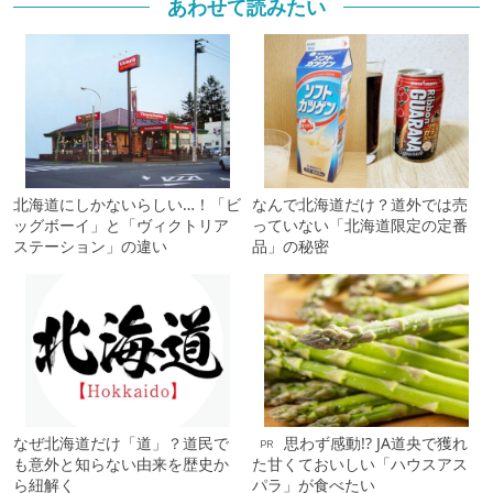
あわせて読みたい
北海道にしかないらしい…！「ビ
なんで北海道だけ？道外では売
ッグボーイ」と「ヴィクトリア
っていない「北海道限定の定番
ステーション」の違い
品」の秘密
なぜ北海道だけ「道」？道民で
思わず感動!? JA道央で獲れ
PR
も意外と知らない由来を歴史か
た甘くておいしい「ハウスアス
ら紐解く
パラ」が食べたい