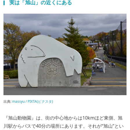
実は「旭山」の近くにある
出典:
massyu / PIXTA(ピクスタ)
『旭山動物園』は、街の中心地からは10kmほど東側、旭
川駅からバスで40分の場所にあります。それが“旭山”とい