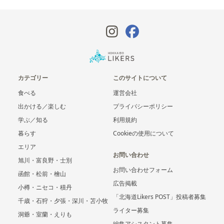
カテゴリー
このサイトについて
食べる
運営会社
出かける／楽しむ
プライバシーポリシー
学ぶ／知る
利用規約
暮らす
Cookieの使用について
エリア
お問い合わせ
旭川・富良野・士別
お問い合わせフォーム
函館・松前・檜山
広告掲載
小樽・ニセコ・積丹
「北海道Likers POST」投稿者募集
千歳・石狩・夕張・深川・苫小牧
ライター募集
洞爺・室蘭・えりも
編集アシスタント募集