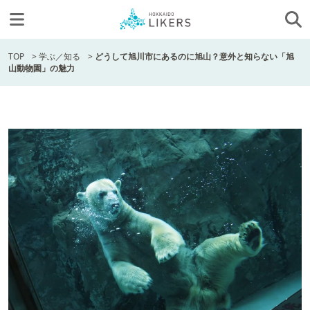
TOP
>
学ぶ／知る
>
どうして旭川市にあるのに旭山？意外と知らない「旭
山動物園」の魅力