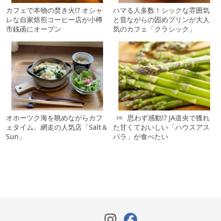
カフェで本物の焚き火!? オシャ
ハマる人多数！シックな雰囲気
レな自家焙煎コーヒー店が小樽
と昔ながらの固めプリンが大人
市銭函にオープン
気のカフェ「クラシック」
オホーツク海を眺めながらカフ
思わず感動!? JA道央で獲れ
PR
ェタイム。網走の人気店「Salt＆
た甘くておいしい「ハウスアス
Sun」
パラ」が食べたい