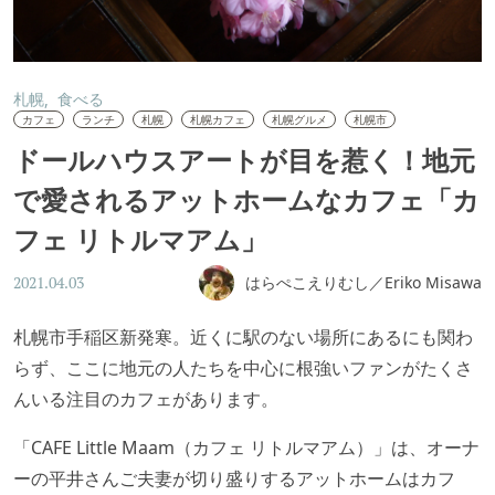
札幌
食べる
カフェ
ランチ
札幌
札幌カフェ
札幌グルメ
札幌市
ドールハウスアートが目を惹く！地元
で愛されるアットホームなカフェ「カ
フェ リトルマアム」
はらぺこえりむし／Eriko Misawa
2021.04.03
札幌市手稲区新発寒。近くに駅のない場所にあるにも関わ
らず、ここに地元の人たちを中心に根強いファンがたくさ
んいる注目のカフェがあります。
「CAFE Little Maam（カフェ リトルマアム）」は、オーナ
ーの平井さんご夫妻が切り盛りするアットホームはカフ