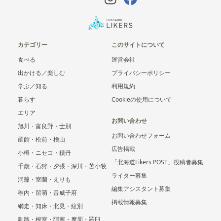
カテゴリー
このサイトについて
食べる
運営会社
出かける／楽しむ
プライバシーポリシー
学ぶ／知る
利用規約
暮らす
Cookieの使用について
エリア
お問い合わせ
旭川・富良野・士別
お問い合わせフォーム
函館・松前・檜山
広告掲載
小樽・ニセコ・積丹
「北海道Likers POST」投稿者募集
千歳・石狩・夕張・深川・苫小牧
ライター募集
洞爺・室蘭・えりも
編集アシスタント募集
稚内・留萌・音威子府
掲載情報募集
網走・知床・北見・紋別
釧路・根室・阿寒・摩周・羅臼