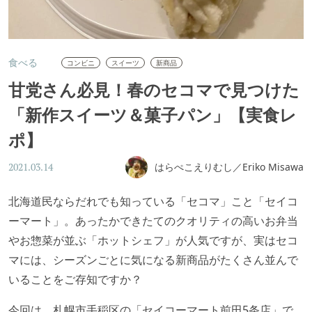
食べる
コンビニ
スイーツ
新商品
甘党さん必見！春のセコマで見つけた
「新作スイーツ＆菓子パン」【実食レ
ポ】
はらぺこえりむし／Eriko Misawa
2021.03.14
北海道民ならだれでも知っている「セコマ」こと「セイコ
ーマート」。あったかできたてのクオリティの高いお弁当
やお惣菜が並ぶ「ホットシェフ」が人気ですが、実はセコ
マには、シーズンごとに気になる新商品がたくさん並んで
いることをご存知ですか？
今回は、札幌市手稲区の「セイコーマート前田5条店」で