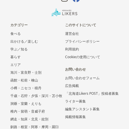
カテゴリー
このサイトについて
食べる
運営会社
出かける／楽しむ
プライバシーポリシー
学ぶ／知る
利用規約
暮らす
Cookieの使用について
エリア
お問い合わせ
旭川・富良野・士別
お問い合わせフォーム
函館・松前・檜山
広告掲載
小樽・ニセコ・積丹
「北海道Likers POST」投稿者募集
千歳・石狩・夕張・深川・苫小牧
ライター募集
洞爺・室蘭・えりも
編集アシスタント募集
稚内・留萌・音威子府
掲載情報募集
網走・知床・北見・紋別
釧路・根室・阿寒・摩周・羅臼