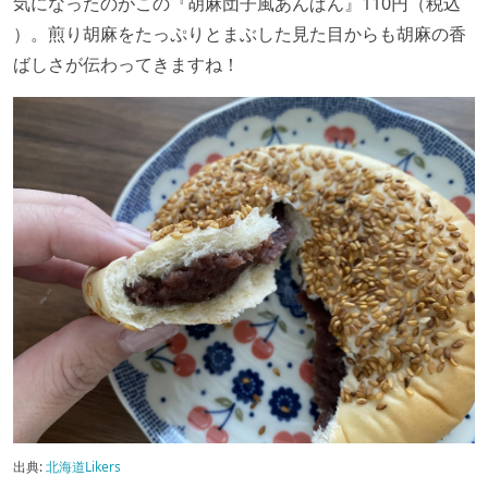
気になったのがこの『胡麻団子風あんぱん』110円（税込
）。煎り胡麻をたっぷりとまぶした見た目からも胡麻の香
ばしさが伝わってきますね！
出典:
北海道Likers