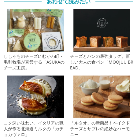
あわせて読みたい
ししゃものチーズ!? むかわ町・
チーズとパンの最強タッグ。新
毛利牧場が直営する「ASUKAの
しい大人の食パン「MOOJUU BR
チーズ工房」
EAD」
コク深い味わい。イタリアの職
「ルタオ」の新商品！ベイクド
人が作る北海道ミルクの「カチ
チーズとサブレの絶妙なハーモ
ョカヴァロ」
ニー