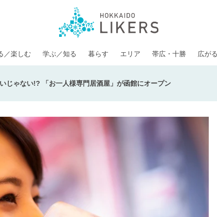
る／楽しむ
学ぶ／知る
暮らす
エリア
帯広・十勝
広が
いじゃない!? 「お一人様専門居酒屋」が函館にオープン