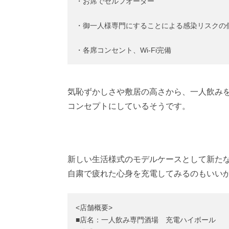
・お席でセルフオーダー
・御一人様専門にすることによる感染リスクの
・各席コンセント、Wi-Fi完備
気恥ずかしさや敷居の高さから、一人飲み
コンセプトにしているそうです。
新しい生活様式のモデルケースとして新た
自粛で疲れた心身を充電してみるのもいい
<店舗概要>
■店名：一人飲み専門酒場 充電ハイボール