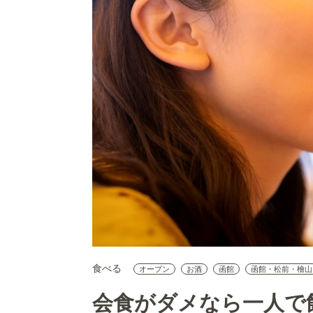
食べる
オープン
お酒
函館
函館・松前・檜山
会食がダメなら一人で飲