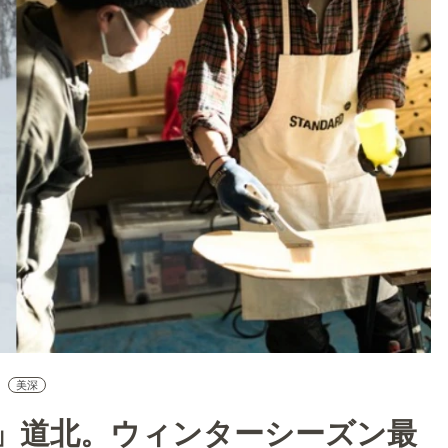
美深
」道北。ウィンターシーズン最