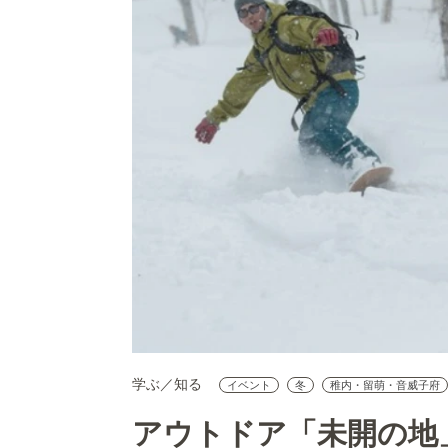
学ぶ／知る
イベント
冬
稚内・留萌・音威子府
アウトドア「未開の地