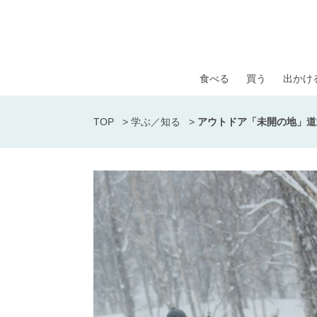
食べる
買う
出かけ
TOP
>
学ぶ／知る
>
アウトドア「未開の地」道