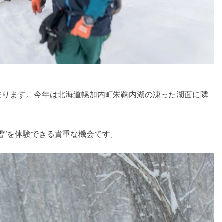
登ります。今年は北海道幌加内町朱鞠内湖の凍った湖面に隣
雪”を体験できる貴重な機会です。