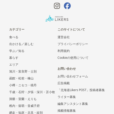
カテゴリー
このサイトについて
食べる
運営会社
出かける／楽しむ
プライバシーポリシー
学ぶ／知る
利用規約
暮らす
Cookieの使用について
エリア
お問い合わせ
旭川・富良野・士別
お問い合わせフォーム
函館・松前・檜山
広告掲載
小樽・ニセコ・積丹
「北海道Likers POST」投稿者募集
千歳・石狩・夕張・深川・苫小牧
ライター募集
洞爺・室蘭・えりも
編集アシスタント募集
稚内・留萌・音威子府
掲載情報募集
網走・知床・北見・紋別