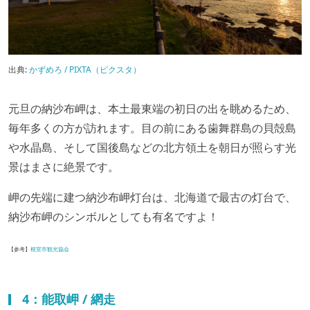
出典:
かずめろ / PIXTA（ピクスタ）
元旦の納沙布岬は、本土最東端の初日の出を眺めるため、
毎年多くの方が訪れます。目の前にある歯舞群島の貝殻島
や水晶島、そして国後島などの北方領土を朝日が照らす光
景はまさに絶景です。
岬の先端に建つ納沙布岬灯台は、北海道で最古の灯台で、
納沙布岬のシンボルとしても有名ですよ！
【参考】
根室市観光協会
4：能取岬 / 網走