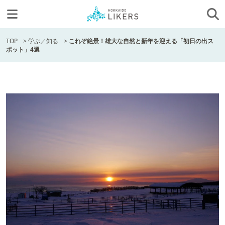
TOP
>
学ぶ／知る
>
これぞ絶景！雄大な自然と新年を迎える「初日の出ス
ポット」4選