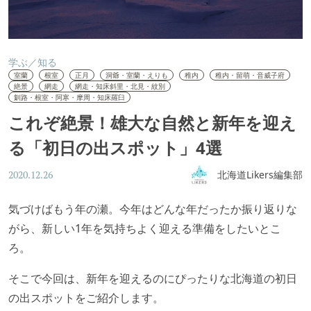
学ぶ／知る
室蘭
根室
正月
洞爺・室蘭・えりも
稚内
稚内・留萌・音威子府
絶景
網走
網走・知床斜里・北見・紋別
釧路・根室・阿寒・摩周・知床羅臼
これぞ絶景！雄大な自然と新年を迎え
る「初日の出スポット」4選
北海道Likers編集部
2020.12.26
気づけばもう年の瀬。今年はどんな年だったか振り返りな
がら、新しい1年を気持ちよく迎える準備をしたいとこ
ろ。
そこで今回は、新年を迎えるのにぴったりな北海道の初日
の出スポットをご紹介します。