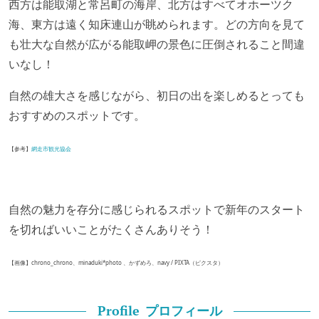
西方は能取湖と常呂町の海岸、北方はすべてオホーツク
海、東方は遠く知床連山が眺められます。どの方向を見て
も壮大な自然が広がる能取岬の景色に圧倒されること間違
いなし！
自然の雄大さを感じながら、初日の出を楽しめるとっても
おすすめのスポットです。
【参考】
網走市観光協会
自然の魅力を存分に感じられるスポットで新年のスタート
を切ればいいことがたくさんありそう！
【画像】chrono_chrono、minaduki*photo 、かずめろ、navy / PIXTA（ピクスタ）
プロフィール
Profile