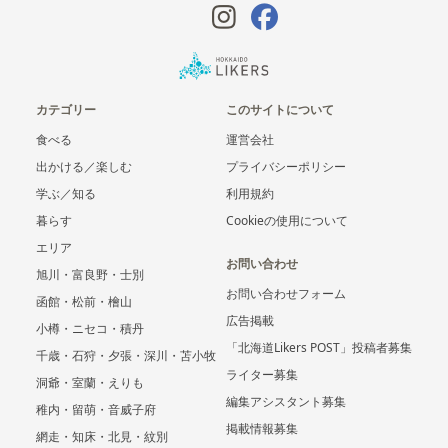
カテゴリー
このサイトについて
食べる
運営会社
出かける／楽しむ
プライバシーポリシー
学ぶ／知る
利用規約
暮らす
Cookieの使用について
エリア
お問い合わせ
旭川・富良野・士別
お問い合わせフォーム
函館・松前・檜山
広告掲載
小樽・ニセコ・積丹
「北海道Likers POST」投稿者募集
千歳・石狩・夕張・深川・苫小牧
ライター募集
洞爺・室蘭・えりも
編集アシスタント募集
稚内・留萌・音威子府
掲載情報募集
網走・知床・北見・紋別