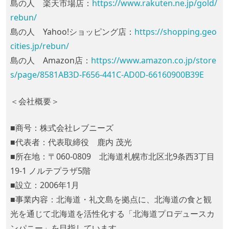
島の人 楽天市場店：
https://www.rakuten.ne.jp/gold/
rebun/
島の人 Yahoo!ショッピング店：
https://shopping.geo
cities.jp/rebun/
島の人 Amazon店：
https://www.amazon.co.jp/store
s/page/8581AB3D-F656-441C-AD0D-66160900B39E
＜会社概要＞
■商号：株式会社レブニーズ
■代表者：代表取締役 鹿内 茂光
■所在地：〒060-0809 北海道札幌市北区北9条西3丁目
19-1 ノルテプラザ5階
■設立：2006年1月
■事業内容：北海道・礼文島を拠点に、北海道の食と観
光を通じて北海道を活性化する「北海道プロデュースカ
ンパニー」を目指しています。