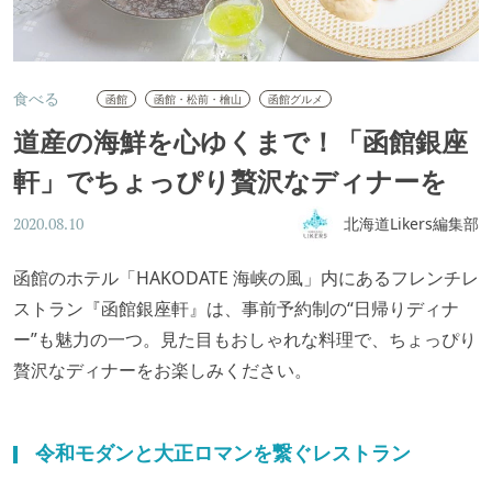
食べる
函館
函館・松前・檜山
函館グルメ
道産の海鮮を心ゆくまで！「函館銀座
軒」でちょっぴり贅沢なディナーを
北海道Likers編集部
2020.08.10
函館のホテル「HAKODATE 海峡の風」内にあるフレンチレ
ストラン『函館銀座軒』は、事前予約制の“日帰りディナ
ー”も魅力の一つ。見た目もおしゃれな料理で、ちょっぴり
贅沢なディナーをお楽しみください。
令和モダンと大正ロマンを繋ぐレストラン