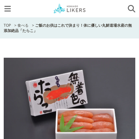
TOP
>
食べる
>
ご飯のお供はこれで決まり！体に優しい丸鮮道場水産の無
添加絶品「たらこ」