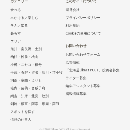
カテゴリー
このサイトについて
食べる
運営会社
出かける／楽しむ
プライバシーポリシー
学ぶ／知る
利用規約
暮らす
Cookieの使用について
エリア
お問い合わせ
旭川・富良野・士別
お問い合わせフォーム
函館・松前・檜山
広告掲載
小樽・ニセコ・積丹
「北海道Likers POST」投稿者募集
千歳・石狩・夕張・深川・苫小牧
ライター募集
洞爺・室蘭・えりも
編集アシスタント募集
稚内・留萌・音威子府
掲載情報募集
網走・知床・北見・紋別
釧路・根室・阿寒・摩周・羅臼
スポットを探す
情熱の仕事人
© 北海道Likers 2022 All Rights Reserved.