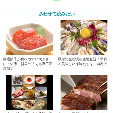
あわせて読みたい
厳選筋子が食べやすい大きさ
厚岸の生牡蠣を産地直送！新鮮
に！知床・斜里の「丸あ野尻正
＆美味しい海鮮たちをご自宅で
武商店」