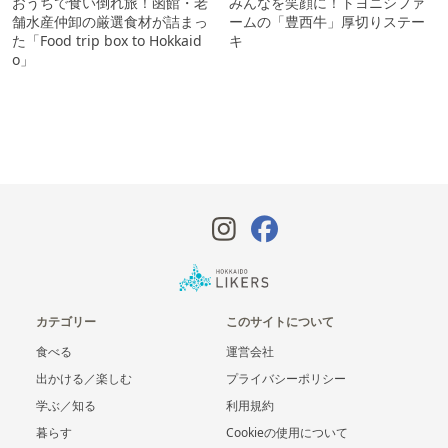
おうちで食い倒れ旅！函館・老
みんなを笑顔に！トヨニシファ
舗水産仲卸の厳選食材が詰まっ
ームの「豊西牛」厚切りステー
た「Food trip box to Hokkaid
キ
o」
カテゴリー
このサイトについて
食べる
運営会社
出かける／楽しむ
プライバシーポリシー
学ぶ／知る
利用規約
暮らす
Cookieの使用について