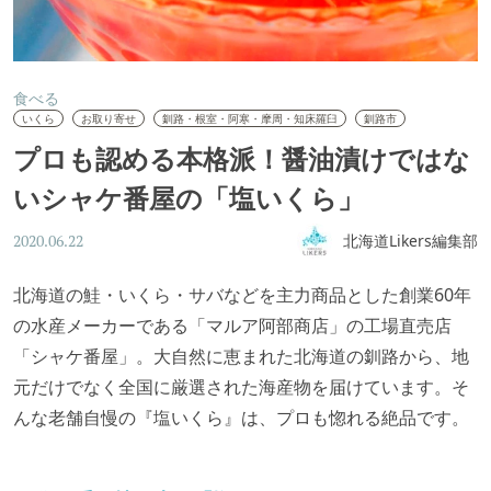
食べる
いくら
お取り寄せ
釧路・根室・阿寒・摩周・知床羅臼
釧路市
プロも認める本格派！醤油漬けではな
いシャケ番屋の「塩いくら」
北海道Likers編集部
2020.06.22
北海道の鮭・いくら・サバなどを主力商品とした創業60年
の水産メーカーである「マルア阿部商店」の工場直売店
「シャケ番屋」。大自然に恵まれた北海道の釧路から、地
元だけでなく全国に厳選された海産物を届けています。そ
んな老舗自慢の『塩いくら』は、プロも惚れる絶品です。