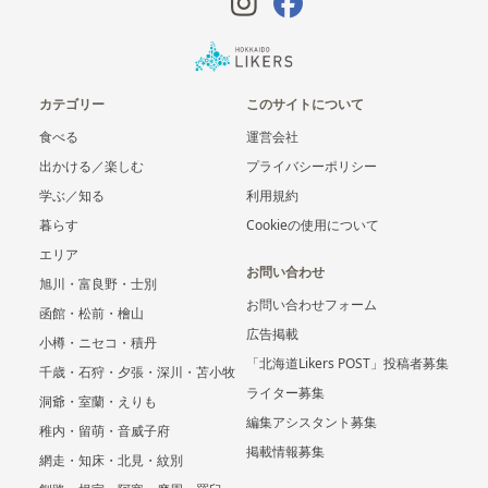
カテゴリー
このサイトについて
食べる
運営会社
出かける／楽しむ
プライバシーポリシー
学ぶ／知る
利用規約
暮らす
Cookieの使用について
エリア
お問い合わせ
旭川・富良野・士別
お問い合わせフォーム
函館・松前・檜山
広告掲載
小樽・ニセコ・積丹
「北海道Likers POST」投稿者募集
千歳・石狩・夕張・深川・苫小牧
ライター募集
洞爺・室蘭・えりも
編集アシスタント募集
稚内・留萌・音威子府
掲載情報募集
網走・知床・北見・紋別