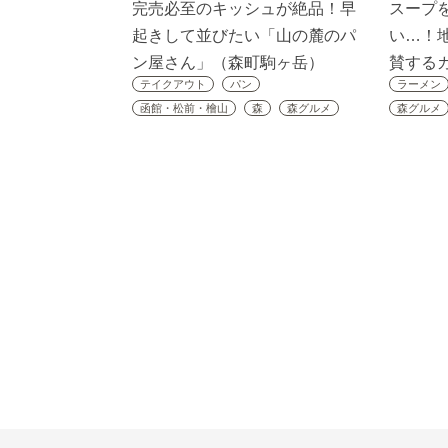
完売必至のキッシュが絶品！早
スープ
起きして並びたい「山の麓のパ
い…！
ン屋さん」（森町駒ヶ岳）
賛する
テイクアウト
パン
ラーメン
函館・松前・檜山
森
森グルメ
森グルメ