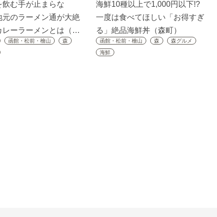
を飲む手が止まらな
海鮮10種以上で1,000円以下!?
地元のラーメン通が大絶
一度は食べてほしい「お得すぎ
カレーラーメンとは（…
る」絶品海鮮丼（森町）
函館・松前・檜山
森
函館・松前・檜山
森
森グルメ
海鮮