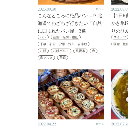
2023.09.30
2022.08.0
食べる
こんなところに絶品パン…!? 北
【1日
海道でわざわざ行きたい「自然
かき氷!
に囲まれたパン屋」3選
りのひ
パン
函館・松前・檜山
スイーツ
千歳・石狩・夕張・深川・苫小牧
函館・松
札幌
札幌グルメ
札幌市
森
森グルメ
美唄
2022.04.22
2022.02.2
食べる