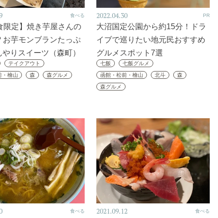
9
2022.04.30
食べる
PR
8食限定】焼き芋屋さんの
大沼国定公園から約15分！ドラ
? お芋モンブランたっぷ
イブで巡りたい地元民おすすめ
んやりスイーツ（森町）
グルメスポット7選
テイクアウト
七飯
七飯グルメ
前・檜山
森
森グルメ
函館・松前・檜山
北斗
森
森グルメ
0
2021.09.12
食べる
食べる