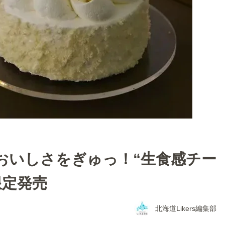
おいしさをぎゅっ！“生食感チー
限定発売
北海道Likers編集部