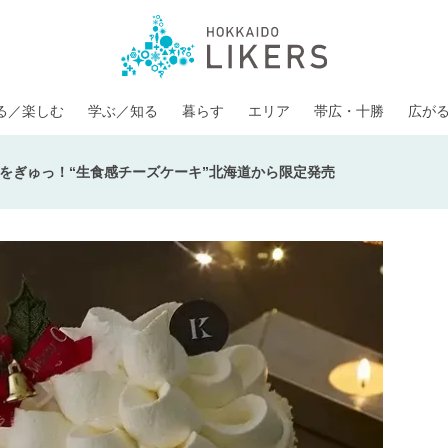
る／楽しむ
学ぶ／知る
暮らす
エリア
帯広・十勝
広が
をぎゅっ！“生食感チーズケーキ”北海道から限定発売