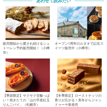
あわせて読みたい
販売開始から愛され続けるシュ
オープン1周年のルタオで記念ス
トーレン予約販売開始！（小樽
イーツ販売中（小樽市）
市）
【季節限定】サクサク甘酸っぱ
【冬季限定】ローストナッツの
い！焼きたての「山の手産紅玉
香りが広がる！美冬からジャン
りんごパイ」（札幌市）
ドゥーヤ新発売