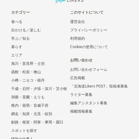
カテゴリー
このサイトについて
食べる
運営会社
出かける／楽しむ
プライバシーポリシー
学ぶ／知る
利用規約
暮らす
Cookieの使用について
エリア
お問い合わせ
旭川・富良野・士別
お問い合わせフォーム
函館・松前・檜山
広告掲載
小樽・ニセコ・積丹
「北海道Likers POST」投稿者募集
千歳・石狩・夕張・深川・苫小牧
ライター募集
洞爺・室蘭・えりも
編集アシスタント募集
稚内・留萌・音威子府
掲載情報募集
網走・知床・北見・紋別
釧路・根室・阿寒・摩周・羅臼
スポットを探す
情熱の仕事人