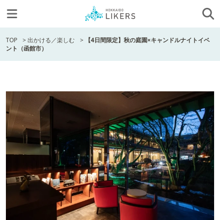
TOP
>
出かける／楽しむ
>
【4日間限定】秋の庭園×キャンドルナイトイベ
ント（函館市）