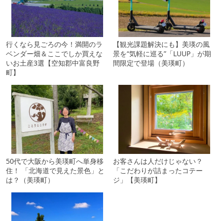
行くなら見ごろの今！満開のラ
【観光課題解決にも】美瑛の風
ベンダー畑＆ここでしか買えな
景を“気軽に巡る”「LUUP」が期
いお土産3選【空知郡中富良野
間限定で登場（美瑛町）
町】
50代で大阪から美瑛町へ単身移
お客さんは人だけじゃない？
住！ 「北海道で見えた景色」と
「こだわりが詰まったコテー
は？（美瑛町）
ジ」【美瑛町】