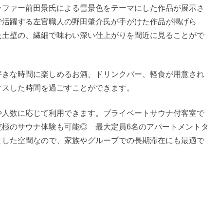
ラファー前田景氏による雪景色をテーマにした作品が展示さ
で活躍する左官職人の野田肇介氏が手がけた作品が掲げら
た土壁の、繊細で味わい深い仕上がりを間近に見ることがで
好きな時間に楽しめるお酒、ドリンクバー、軽食が用意され
クスした時間を過ごすことができます。
や人数に応じて利用できます。プライベートサウナ付客室で
究極のサウナ体験も可能◎ 最大定員6名のアパートメントタ
とした空間なので、家族やグループでの長期滞在にも最適で