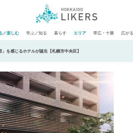
る／楽しむ
学ぶ／知る
暮らす
エリア
帯広・十勝
広が
節」を感じるホテルが誕生【札幌市中央区】