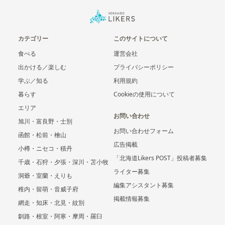
カテゴリー
このサイトについて
食べる
運営会社
出かける／楽しむ
プライバシーポリシー
学ぶ／知る
利用規約
暮らす
Cookieの使用について
エリア
お問い合わせ
旭川・富良野・士別
お問い合わせフォーム
函館・松前・檜山
広告掲載
小樽・ニセコ・積丹
「北海道Likers POST」投稿者募集
千歳・石狩・夕張・深川・苫小牧
ライター募集
洞爺・室蘭・えりも
編集アシスタント募集
稚内・留萌・音威子府
掲載情報募集
網走・知床・北見・紋別
釧路・根室・阿寒・摩周・羅臼