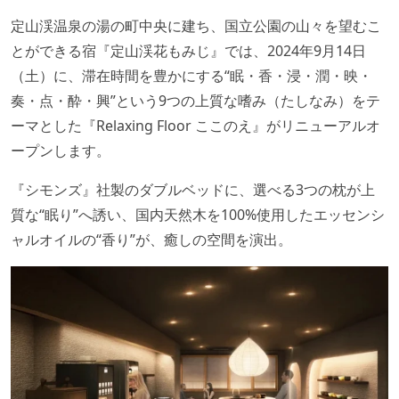
定山渓温泉の湯の町中央に建ち、国立公園の山々を望むこ
とができる宿『定山渓花もみじ』では、2024年9月14日
（土）に、滞在時間を豊かにする“眠・香・浸・潤・映・
奏・点・酔・興”という9つの上質な嗜み（たしなみ）をテ
ーマとした『Relaxing Floor ここのえ』がリニューアルオ
ープンします。
『シモンズ』社製のダブルベッドに、選べる3つの枕が上
質な“眠り”へ誘い、国内天然木を100%使用したエッセンシ
ャルオイルの“香り”が、癒しの空間を演出。