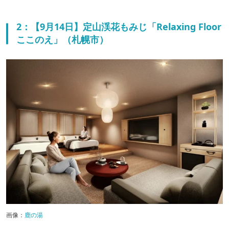
2：【9月14日】定山渓花もみじ「Relaxing Floor
ここのえ」（札幌市）
画像：
鹿の湯