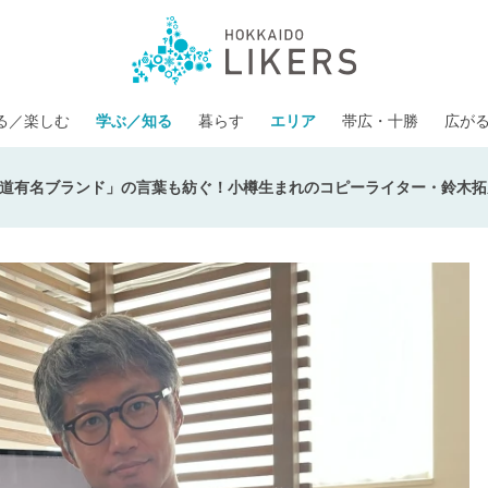
る／楽しむ
学ぶ／知る
暮らす
エリア
帯広・十勝
広が
道有名ブランド」の言葉も紡ぐ！小樽生まれのコピーライター・鈴木拓