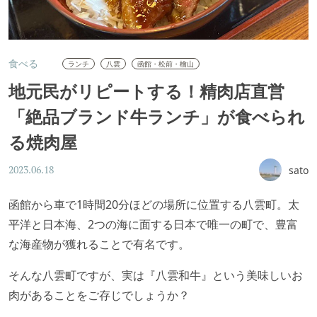
食べる
ランチ
八雲
函館・松前・檜山
地元民がリピートする！精肉店直営
「絶品ブランド牛ランチ」が食べられ
る焼肉屋
sato
2023.06.18
函館から車で1時間20分ほどの場所に位置する八雲町。太
平洋と日本海、2つの海に面する日本で唯一の町で、豊富
な海産物が獲れることで有名です。
そんな八雲町ですが、実は『八雲和牛』という美味しいお
肉があることをご存じでしょうか？