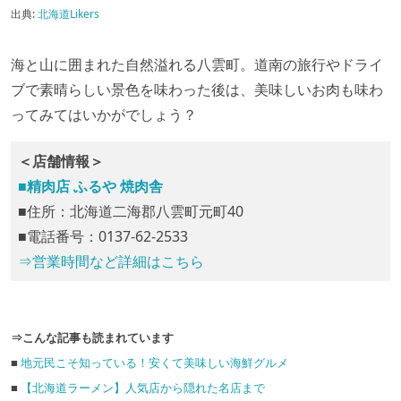
出典:
北海道Likers
海と山に囲まれた自然溢れる八雲町。道南の旅行やドライ
ブで素晴らしい景色を味わった後は、美味しいお肉も味わ
ってみてはいかがでしょう？
＜店舗情報＞
■精肉店 ふるや 焼肉舎
■住所：北海道二海郡八雲町元町40
■電話番号：0137‐62‐2533
⇒営業時間など詳細はこちら
⇒こんな記事も読まれています
■
地元民こそ知っている！安くて美味しい海鮮グルメ
■
【北海道ラーメン】人気店から隠れた名店まで