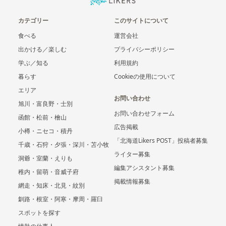
カテゴリー
このサイトについて
食べる
運営会社
出かける／楽しむ
プライバシーポリシー
学ぶ／知る
利用規約
暮らす
Cookieの使用について
エリア
お問い合わせ
旭川・富良野・士別
お問い合わせフォーム
函館・松前・檜山
広告掲載
小樽・ニセコ・積丹
「北海道Likers POST」投稿者募集
千歳・石狩・夕張・深川・苫小牧
ライター募集
洞爺・室蘭・えりも
編集アシスタント募集
稚内・留萌・音威子府
掲載情報募集
網走・知床・北見・紋別
釧路・根室・阿寒・摩周・羅臼
スポットを探す