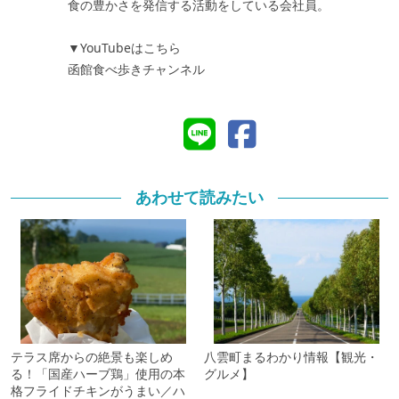
食の豊かさを発信する活動をしている会社員。
▼YouTubeはこちら
函館食べ歩きチャンネル
あわせて読みたい
テラス席からの絶景も楽しめ
八雲町まるわかり情報【観光・
る！「国産ハーブ鶏」使用の本
グルメ】
格フライドチキンがうまい／ハ