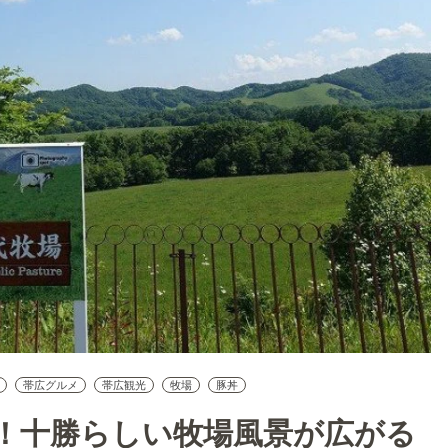
帯広グルメ
帯広観光
牧場
豚丼
！十勝らしい牧場風景が広がる