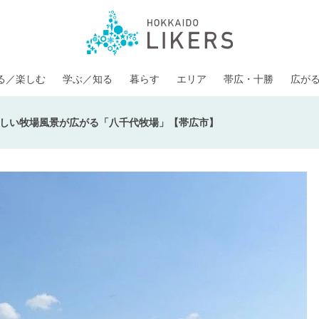
る／楽しむ
学ぶ／知る
暮らす
エリア
帯広・十勝
広が
しい牧場風景が広がる「八千代牧場」【帯広市】