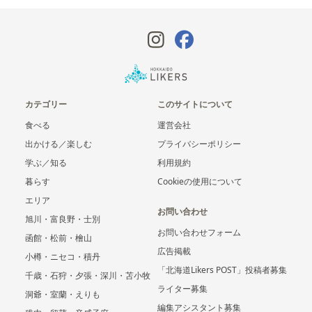
カテゴリー
このサイトについて
食べる
運営会社
出かける／楽しむ
プライバシーポリシー
学ぶ／知る
利用規約
暮らす
Cookieの使用について
エリア
お問い合わせ
旭川・富良野・士別
お問い合わせフォーム
函館・松前・檜山
広告掲載
小樽・ニセコ・積丹
「北海道Likers POST」投稿者募集
千歳・石狩・夕張・深川・苫小牧
ライター募集
洞爺・室蘭・えりも
編集アシスタント募集